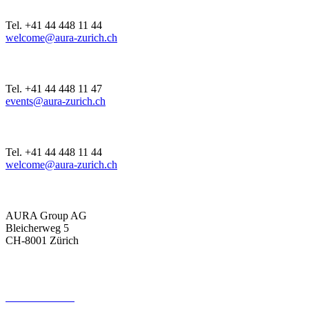
AURA Restaurant & Bar
Tel. +41 44 448 11 44
welcome@aura-zurich.ch
Event Management
Tel. +41 44 448 11 47
events@aura-zurich.ch
AURA Club
Tel. +41 44 448 11 44
welcome@aura-zurich.ch
Adresse
AURA Group AG
Bleicherweg 5
CH-8001 Zürich
UNSERE LOCATIONS
Aura Event Saal